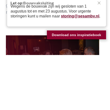
Let op:
Bouwvaksluiting
genieten van kleine extra’s die de werkdag
Wegens de bouwvak zijn wij gesloten van 1
augustus tot en met 23 augustus. Voor urgente
nét dat beetje leuker maken.
storingen kunt u mailen naar
storing@sesambv.nl
.
Download ons inspiratieboek
ERVAREN & GEZELLIG TEAM
Je werkt dagelijks samen met vakmensen die hun kennis graag delen
én graag een praatje maken.