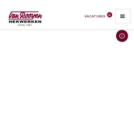
6
VACATURES
MONTAGEMEDEWERKER /
VACATURES
HEKWERKMONTEUR