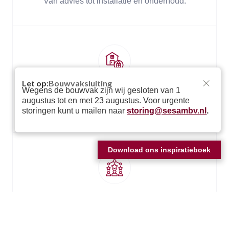
Van advies tot installatie en onderhoud.
Let op:
Bouwvaksluiting
Wegens de bouwvak zijn wij gesloten van 1
EEN VEILIG GEVOEL
augustus tot en met 23 augustus. Voor urgente
Veilige en gecontroleerde toegang tot uw terrein.
storingen kunt u mailen naar
storing@sesambv.nl
.
Download ons inspiratieboek
JARENLANGE ERVARING
Meer dan 25 jaar ervaring in de branche.