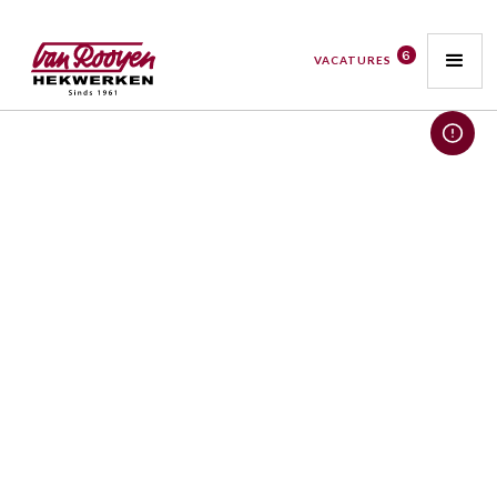
6
VACATURES